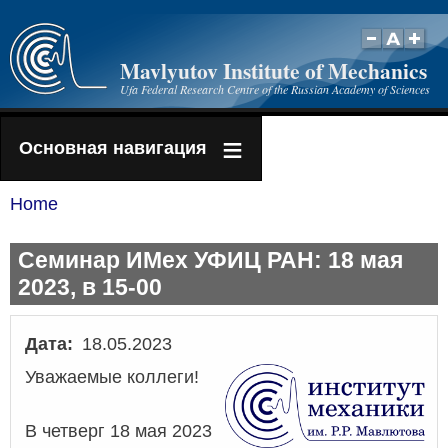
Skip
to
Mavlyutov Institute of Mechanics
main
Ufa Federal Research Centre of the Russian Academy of Sciences
content
Основная навигация
Home
Breadcrumb
Семинар ИМех УФИЦ РАН: 18 мая
2023, в 15-00
Дата
18.05.2023
Уважаемые коллеги!
В четверг 18 мая 2023