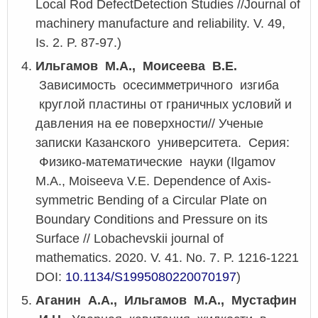
Local Rod DefectDetection Studies //Journal of
machinery manufacture and reliability. V. 49,
Is. 2. P. 87-97.)
Ильгамов М.А., Моисеева В.Е.
Зависимость осесимметричного изгиба
круглой пластины от граничных условий и
давления на ее поверхности// Ученые
записки Казанского университета. Серия:
Физико-математические науки (Ilgamov
M.A., Moiseeva V.E. Dependence of Axis-
symmetric Bending of a Circular Plate on
Boundary Conditions and Pressure on its
Surface // Lobachevskii journal of
mathematics. 2020. V. 41. No. 7. P. 1216-1221
DOI:
10.1134/S1995080220070197
)
Аганин А.А., Ильгамов М.А., Мустафин