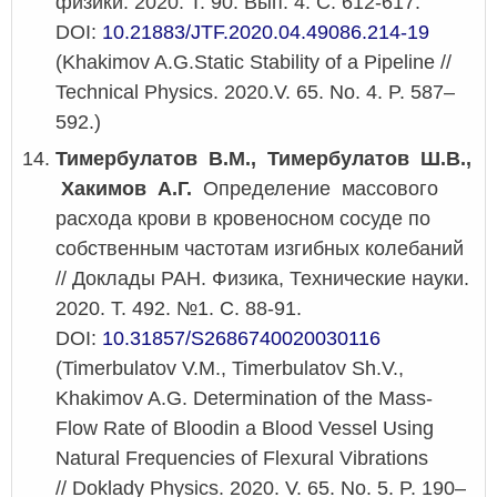
физики. 2020. Т. 90. Вып. 4. С. 612-617.
DOI:
10.21883/JTF.2020.04.49086.214-19
(Khakimov A.G.Static Stability of a Pipeline //
Technical Physics. 2020.V. 65. No. 4. P. 587–
592.)
Тимербулатов В.М., Тимербулатов Ш.В.,
Хакимов А.Г.
Определение массового
расхода крови в кровеносном сосуде по
собственным частотам изгибных колебаний
// Доклады РАН. Физика, Технические науки.
2020. Т. 492. №1. С. 88-91.
DOI:
10.31857/S2686740020030116
(Timerbulatov V.M., Timerbulatov Sh.V.,
Khakimov A.G. Determination of the Mass-
Flow Rate of Bloodin a Blood Vessel Using
Natural Frequencies of Flexural Vibrations
// Doklady Physics. 2020. V. 65. No. 5. P. 190–