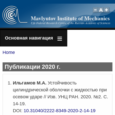
Skip
to
Mavlyutov Institute of Mechanics
main
Ufa Federal Research Centre of the Russian Academy of Sciences
content
Основная навигация
Home
Breadcrumb
Публикации 2020 г.
Ильгамов М.А.
Устойчивость
цилиндрической оболочки с жидкостью при
осевом ударе // Изв. УНЦ РАН. 2020. №2. С.
14-19.
DOI:
10.31040/2222-8349-2020-2-14-19