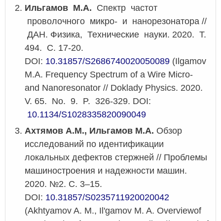
Ильгамов М.А.
Спектр частот
проволочного микро- и нанорезонатора //
ДАН. Физика, Технические науки. 2020. Т.
494. С. 17-20.
DOI:
10.31857/S2686740020050089
(Ilgamov
M.A. Frequency Spectrum of a Wire Micro-
and Nanoresonator // Doklady Physics. 2020.
V. 65. No. 9. P. 326-329. DOI:
10.1134/S1028335820090049
Ахтямов А.М., Ильгамов М.А.
Обзор
исследований по идентификации
локальных дефектов стержней // Проблемы
машиностроения и надежности машин.
2020. №2. С. 3–15.
DOI:
10.31857/S0235711920020042
(Akhtyamov A. M., Il'gamov M. A. Overviewof