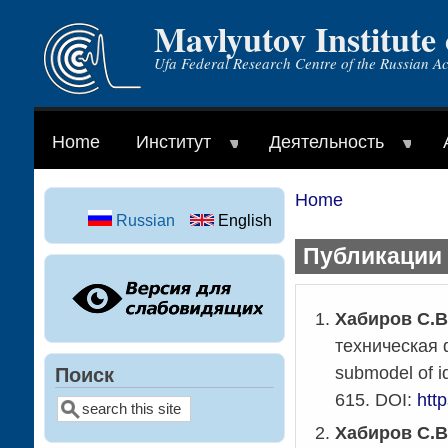
Mavlyutov Institute
Skip
to
Ufa Federal Research Centre of the Russian A
main
content
Home
Институт
Деятельность
Home
Breadcrumb
Russian
English
Публикации 
Хабиров С.В
техническая 
submodel of i
Поиск
615.
DOI:
htt
Search
Хабиров С.В