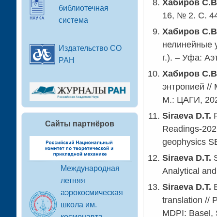
Хабиров С.В
библиотечная
16, № 2. С. 4
система
Хабиров С.В
нелинейные у
Издательство СО
г.).
–
Уфа: Аэт
РАН
Хабиров С.В
энтропией //
М
.:
ЦАГИ
, 20
Siraeva D.T.
P
Сайты партнёров
Readings-2021:
geophysics SB
Siraeva D.T.
S
Международная
Analytical an
летняя
Siraeva D.T.
аэрокосмическая
translation /
школа им.
MDPI: Basel, 
космонавта-