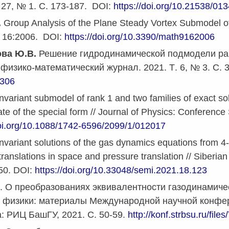
 27, № 1. С
. 173-187. DOI:
https://doi.org/10.21538/0
.
Group Analysis of the Plane Steady Vortex Submodel of
.
16:2006.
DOI:
https
://
doi
.
org
/10.3390/
math
9162006
ва Ю.В.
Решение гидродинамической подмодели ранг
 физико-математический журнал.
2021.
Т
. 6, № 3.
С
. 
6306
nvariant submodel of rank 1 and two families of exact so
ate of the special form // Journal of Physics: Conference
doi.org/10.1088/1742-6596/2099/1/012017
Invariant solutions of the gas dynamics equations from 
 translations in space and pressure translation // Siberi
50.
DOI:
https://doi.org/10.33048/semi.2021.18.123
. О преобразованиях эквивалентности газодинамиче
 физики: материалы Международной научной конфере
: РИЦ БашГУ, 2021. С. 50-59.
http://konf.strbsu.ru/file