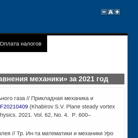
Оплата налогов
нения механики» за 2021 год
ого газа // Прикладная механика и
TF20210409
(
Khabirov S.V.
Plane steady vortex
Physics.
2021.
Vol
. 62,
No
. 4.
P
. 600–
ея // Тр. Ин-та математики и механики Уро