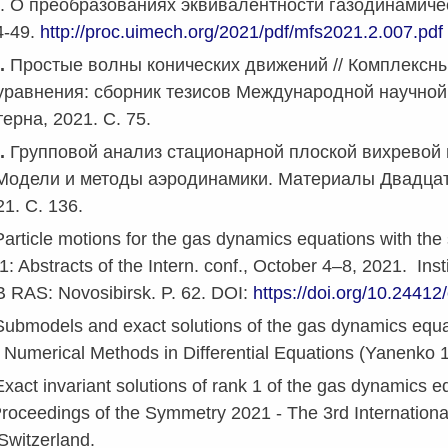
.
О преобразованиях эквивалентности газодинамическ
4-49.
http://proc.uimech.org/2021/pdf/mfs2021.2.007.pdf
.
Простые волны конических движений // Комплексны
равнения: сборник тезисов Международной научной 
ерна, 2021. С. 75.
.
Групповой анализ стационарной плоской вихревой 
 Модели и методы аэродинамики. Материалы
Двадца
21.
С
. 136.
article motions for the gas dynamics equations with the s
 Abstracts of the Intern. conf., October 4–8, 2021. Ins
 RAS: Novosibirsk. P. 62.
DOI:
https://doi.org/10.2441
ubmodels and exact solutions of the gas dynamics equati
d Numerical Methods in Differential Equations (Yanenko
Exact invariant solutions of rank 1 of the gas dynamics 
/ Proceedings of the Symmetry 2021 - The 3rd Internati
Switzerland.