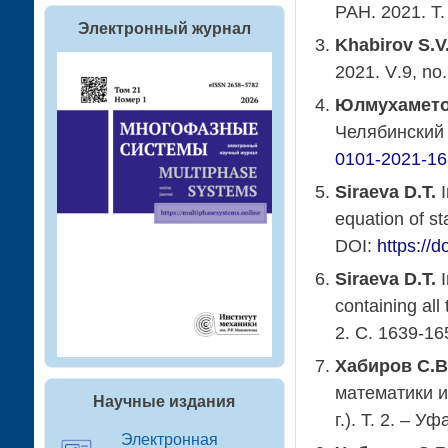
РАН. 2021. Т.
Электронный журнал
Khabirov S.V
2021.
V
.9,
no
Юлмухамето
Челябинский
0101-2021-1
Siraeva D.T.
I
equation of st
DOI:
https://
Siraeva D.T.
containing all
2. С. 1639-16
Хабиров С.В
математики и
Научные издания
г.). Т. 2.
–
Уфа
Электронная