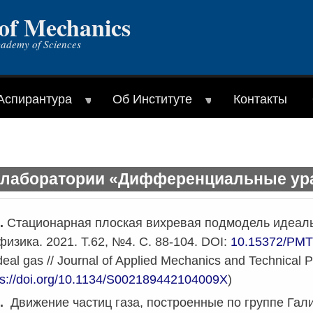
 of Mechanics
cademy of Sciences
Аспирантура
Об Институте
Контакты
лаборатории «Дифференциальные урав
.
Стационарная плоская вихревая подмодель идеальн
физика. 2021. Т.62, №4. С
. 88-104. DOI:
10.15372/PM
deal gas
// Journal of Applied Mechanics and Technical 
ps
://
doi
.
org
/10.1134/
S
002189442104009
X
)
.
Движение частиц газа, построенные по группе Галил