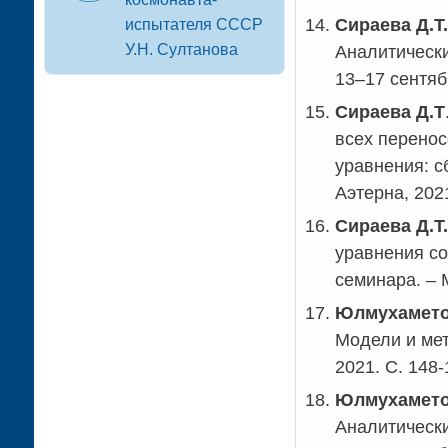
Сираева Д.Т.
испытателя СССР
У.Н. Султанова
Аналитическ
13–17 сентяб
Сираева Д.Т
всех перенос
уравнения: с
Аэтерна, 2021
Сираева Д.Т.
уравнения с
семинара. – М
Юлмухамето
Модели и ме
2021. С. 148-
Юлмухамето
Аналитическ