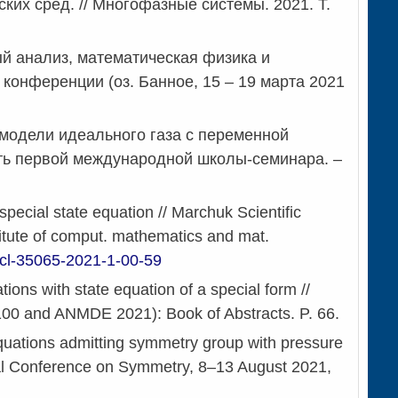
их сред. // Многофазные системы. 2021. Т.
й анализ, математическая физика и
конференции (оз. Банное, 15 – 19 марта 2021
модели идеального газа с переменной
ть
первой
международной
школы
-
семинара
. –
pecial state equation // Marchuk Scientific
titute of comput. mathematics and mat.
2/cl-35065-2021-1-00-59
ons with state equation of a special form //
 100 and ANMDE 2021): Book of Abstracts. P. 66.
equations admitting symmetry group with pressure
onal Conference on Symmetry, 8–13 August 2021,