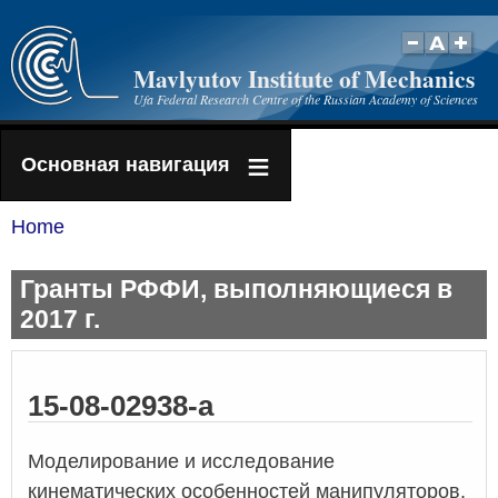
Skip
to
Mavlyutov Institute of Mechanics
main
Ufa Federal Research Centre of the Russian Academy of Sciences
content
Основная навигация
Home
Breadcrumb
Гранты РФФИ, выполняющиеся в
2017 г.
15-08-02938-а
Моделирование и исследование
кинематических особенностей манипуляторов,