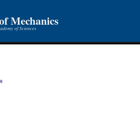
 of Mechanics
cademy of Sciences
я