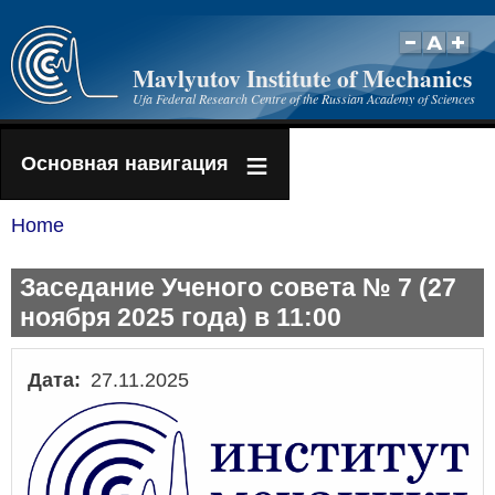
Skip
to
Mavlyutov Institute of Mechanics
main
Ufa Federal Research Centre of the Russian Academy of Sciences
content
Основная навигация
Home
Breadcrumb
Заседание Ученого совета № 7 (27
ноября 2025 года) в 11:00
Дата
27.11.2025