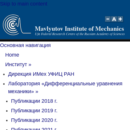
Skip to main content
Mavlyutov Institute of Mechanics
Ufa Federal Research Centre of the Russian Academy of Sciences
Основная навигация
Home
Институт
»
Дирекция ИМех УФИЦ РАН
Лаборатория «Дифференциальные уравнения
механики»
»
Публикации 2018 г.
Публикации 2019 г.
Публикации 2020 г.
Публикации 2021 г.