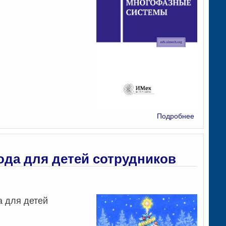
о
Подробнее
«Многоф
Системы»
С
Новым
ода для детей сотрудников
Годом!
а для детей