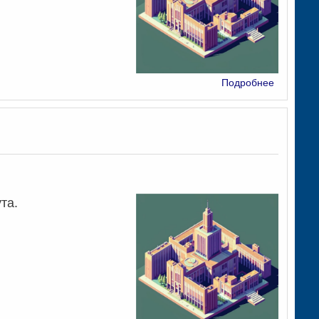
о
Подробнее
Научный
семинар
ута.