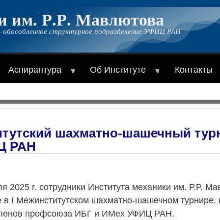
и им. Р.Р. Мавлютова
 обособленное структурное подразделение УФИЦ РАН
Аспирантура
Об Институте
Контакты
итутский шахматно-шашечный турн
Ц РАН
ля 2025 г. сотрудники Института механики им. Р.Р.
е в I Межинститутском шахматно-шашечном турнире,
членов профсоюза ИБГ и ИМех УФИЦ РАН.