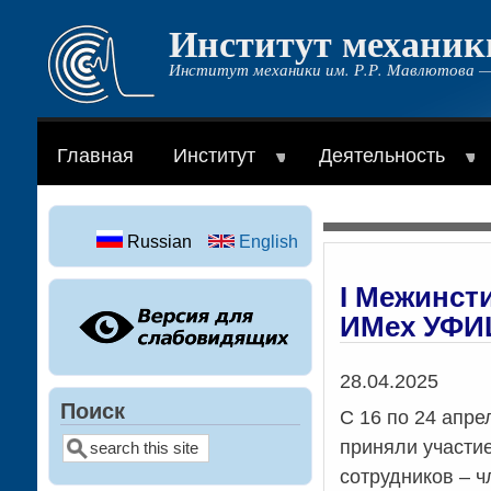
Институт механик
Перейти
к
Институт механики им. Р.Р. Мавлютова —
основному
содержанию
Главная
Институт
Деятельность
Russian
English
I Межинст
ИМех УФИ
Дата
28.04.2025
Поиск
С 16 по 24 апре
приняли участи
Поиск
сотрудников – 