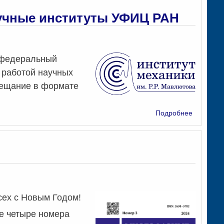
аспирант
ИМех
аучные институты УФИЦ РАН
УФИЦ
РАН
в
2025
 федеральный
году
 работой научных
вещание в формате
о
Подробнее
Глава
Республи
Башкорто
посетил
научные
институт
УФИЦ
РАН
сех с Новым Годом!
е четыре номера