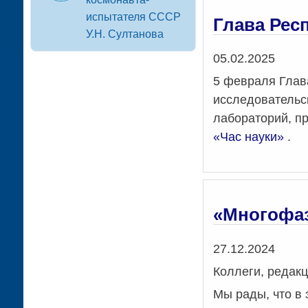
испытателя СССР
Глава Рес
У.Н. Султанова
Дата
05.02.2025
5 февраля Глав
исследовательс
лабораторий, п
«Час науки»
.
«Многофаз
Дата
27.12.2024
Коллеги, редак
Мы рады, что в