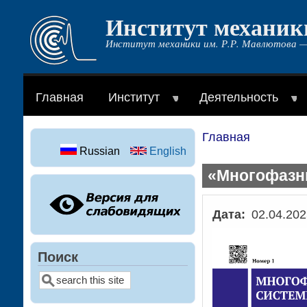
Институт механик
Перейти
к
Институт механики им. Р.Р. Мавлютова —
основному
содержанию
Главная
Институт
Деятельность
Главная
Строка
Russian
English
навигации
«Многофазны
Дата
02.04.202
Поиск
Поиск