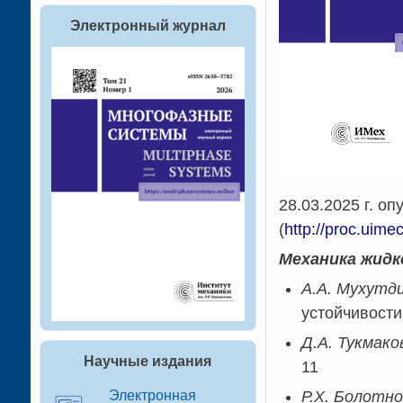
Электронный журнал
28.03.2025 г. 
(
http://proc.uime
Механика жидк
А.А. Мухутди
устойчивости
Д.А. Тукмак
Научные издания
11
Электронная
Р.Х. Болотно