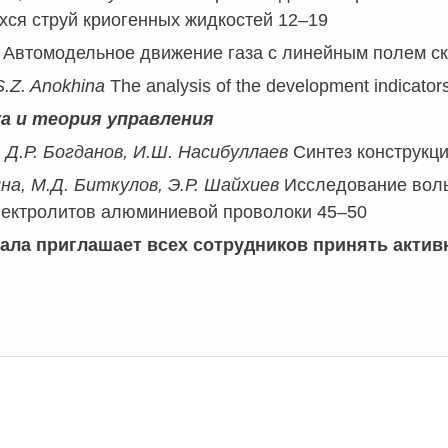
ся струй криогенных жидкостей 12–19
в
Автомодельное движение газа с линейным полем ск
 S.Z. Anokhina
The analysis of the development indicator
а и теория управления
, Д.Р. Богданов, И.Ш. Насибуллаев
Синтез конструкц
на, М.Д. Биткулов, Э.Р. Шайхиев
Исследование воль
лектролитов алюминиевой проволоки 45–50
ала приглашает всех сотрудников принять акти