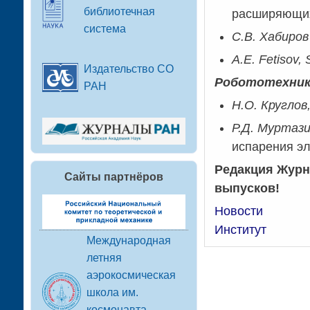
библиотечная
расширяющих
система
С.В. Хабиро
A.E. Fetisov,
Издательство СО
Робототехник
РАН
Н.О. Круглов
Р.Д. Муртази
испарения э
Редакция Журн
Сайты партнёров
выпусков!
Новости
Институт
Международная
летняя
аэрокосмическая
школа им.
космонавта-