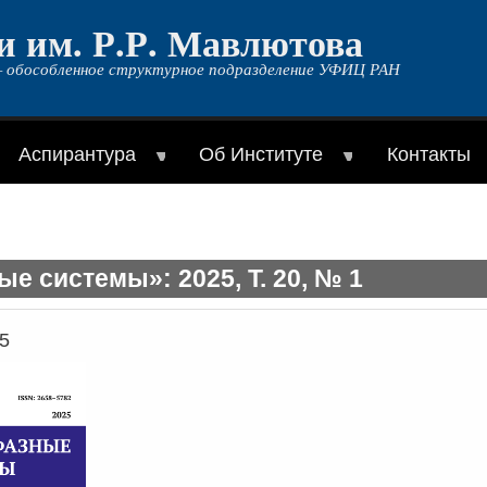
и им. Р.Р. Мавлютова
 обособленное структурное подразделение УФИЦ РАН
Аспирантура
Об Институте
Контакты
е системы»: 2025, Т. 20, № 1
5