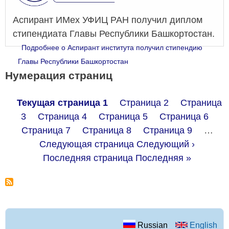
Аспирант ИМех УФИЦ РАН получил диплом
стипендиата Главы Республики Башкортостан.
Подробнее
о Аспирант института получил стипендию
Главы Республики Башкортостан
Нумерация страниц
Текущая страница
1
Страница
2
Страница
3
Страница
4
Страница
5
Страница
6
Страница
7
Страница
8
Страница
9
…
Следующая страница
Следующий ›
Последняя страница
Последняя »
Russian
English