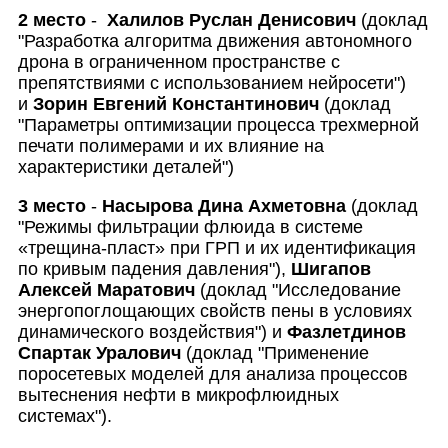
2 место
-
Халилов Руслан Денисович
(доклад
"Разработка алгоритма движения автономного
дрона в ограниченном пространстве с
препятствиями с использованием нейросети")
и
Зорин Евгений Константинович
(доклад
"Параметры оптимизации процесса трехмерной
печати полимерами и их влияние на
характеристики деталей")
3 место
-
Насырова Дина Ахметовна
(доклад
"Режимы фильтрации флюида в системе
«трещина-пласт» при ГРП и их идентификация
по кривым падения давления"),
Шигапов
Алексей Маратович
(доклад "Исследование
энергопоглощающих свойств пены в условиях
динамического воздействия") и
Фазлетдинов
Спартак Уралович
(доклад "Применение
поросетевых моделей для анализа процессов
вытеснения нефти в микрофлюидных
системах").