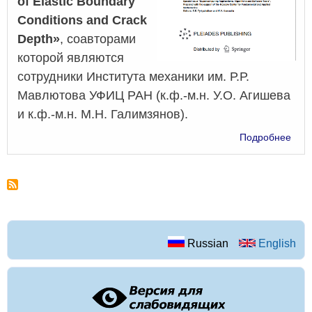
of Elastic Boundary
Conditions and Crack
Depth»
, соавторами
которой являются
сотрудники Института механики им. Р.Р.
Мавлютова УФИЦ РАН (к.ф.-м.н. У.О. Агишева
и к.ф.-м.н. М.Н. Галимзянов).
о
Подробнее
Ident
of
Elast
Bou
Cond
and
Crac
Russian
English
Dep