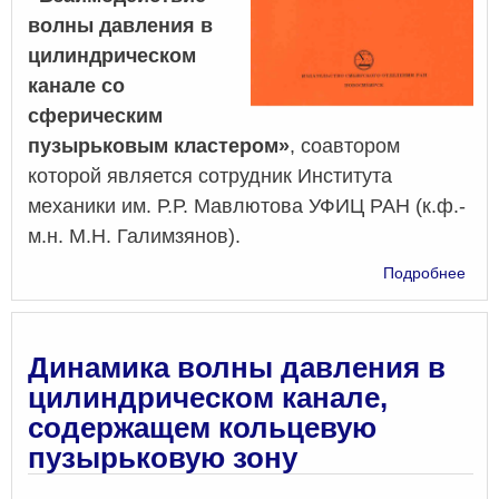
обла
волны давления в
цилиндрическом
канале со
сферическим
пузырьковым кластером»
, соавтором
которой является сотрудник Института
механики им. Р.Р. Мавлютова УФИЦ РАН (к.ф.-
м.н. М.Н. Галимзянов).
о
Подробнее
Вза
вол
дав
в
Динамика волны давления в
цил
цилиндрическом канале,
кан
содержащем кольцевую
со
сфе
пузырьковую зону
пуз
кла