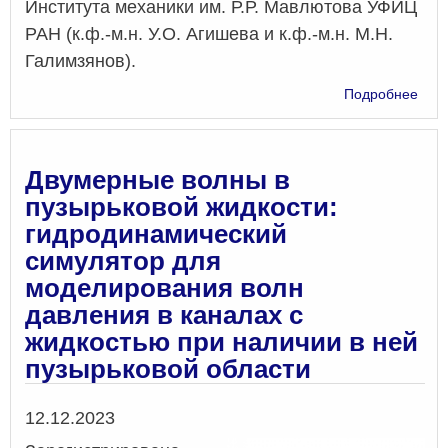
Института механики им. Р.Р. Мавлютова УФИЦ
РАН (к.ф.-м.н. У.О. Агишева и к.ф.-м.н. М.Н.
Галимзянов).
о
Подробнее
Prop
of
a
Pres
Двумерные волны в
Wav
пузырьковой жидкости:
in
гидродинамический
a
Tub
симулятор для
Fille
моделирования волн
with
давления в каналах с
Liqu
Cont
жидкостью при наличии в ней
of
пузырьковой области
a
Bubb
Clus
Дата
12.12.2023
in