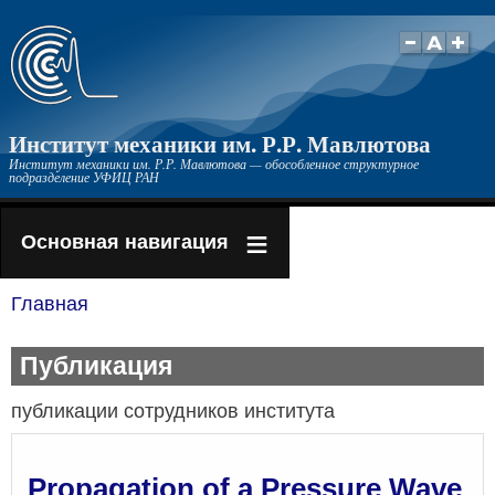
Перейти
к
основному
содержанию
Институт механики им. Р.Р. Мавлютова
Институт механики им. Р.Р. Мавлютова — обособленное структурное
подразделение УФИЦ РАН
Основная навигация
Главная
Строка
навигации
Публикация
публикации сотрудников института
Propagation of a Pressure Wave