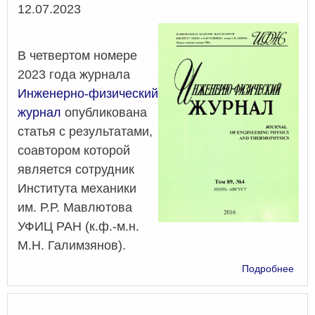
Дата
12.07.2023
В четвертом номере
2023 года журнала
Инженерно-физический
журнал
опубликована
статья с результатами,
соавтором которой
является сотрудник
Института механики
им. Р.Р. Мавлютова
УФИЦ РАН (к.ф.-м.н.
М.Н. Галимзянов).
о
Подробнее
Дин
вол
дав