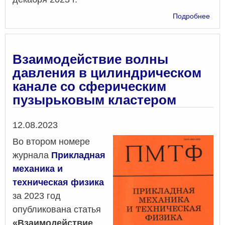
о
Подробнее
Дву
вол
в
пуз
Взаимодействие волны
жидк
давления в цилиндрическом
гид
канале со сферическим
сим
для
пузырьковым кластером
мод
вол
Дата
12.08.2023
дав
в
Во втором номере
кан
журнала
Прикладная
с
жид
механика и
при
техническая физика
нал
за 2023 год
в
ней
опубликована статья
пуз
«Взаимодействие