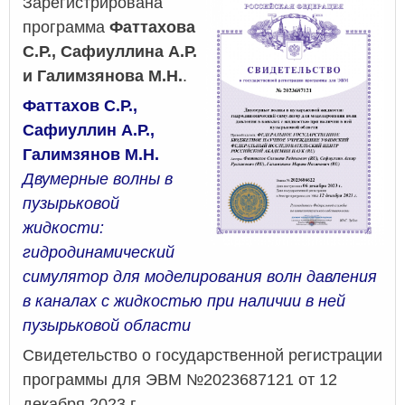
Зарегистрирована
the
For
программа
Фаттахова
of
С.Р., Сафиуллина А.Р.
a
и Галимзянова М.Н.
.
Holl
Cyli
Фаттахов С.Р.,
Сафиуллин А.Р.,
Галимзянов М.Н.
Двумерные волны в
пузырьковой
жидкости:
гидродинамический
симулятор для моделирования волн давления
в каналах с жидкостью при наличии в ней
пузырьковой области
Свидетельство о государственной регистрации
программы для ЭВМ №2023687121 от 12
декабря 2023 г.