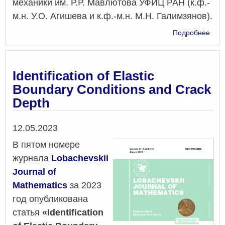
механики им. Р.Р. Мавлютова УФИЦ РАН (к.ф.-
м.н. У.О. Агишева и к.ф.-м.н. М.Н. Галимзянов).
о
Подробнее
Focu
of
Com
Wav
Identification of Elastic
in
Boundary Conditions and Crack
a
Depth
Pipe
Cont
Annu
Дата
12.05.2023
Bubb
Clus
В пятом номере
журнала
Lobachevskii
Journal of
Mathematics
за 2023
год опубликована
статья
«Identification