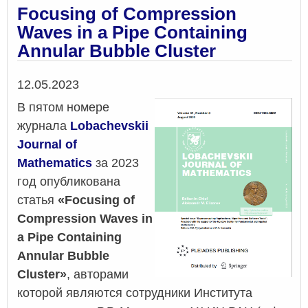
в
Focusing of Compression
цил
Waves in a Pipe Containing
кана
Annular Bubble Cluster
сод
кол
пуз
Дата
12.05.2023
зону
В пятом номере
журнала
Lobachevskii
Journal of
Mathematics
за 2023
год опубликована
статья
«Focusing of
Compression Waves in
a Pipe Containing
Annular Bubble
Cluster»
, авторами
которой являются сотрудники Института