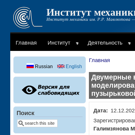
Институт механик
Перейти
к
Институт механики им. Р.Р. Мавлютова —
основному
содержанию
Главная
Институт
Деятельность
Главная
Строка
Russian
English
навигации
Двумерные в
моделирован
пузырьково
Дата
12.12.202
Поиск
Зарегистрирова
Поиск
Галимзянова М