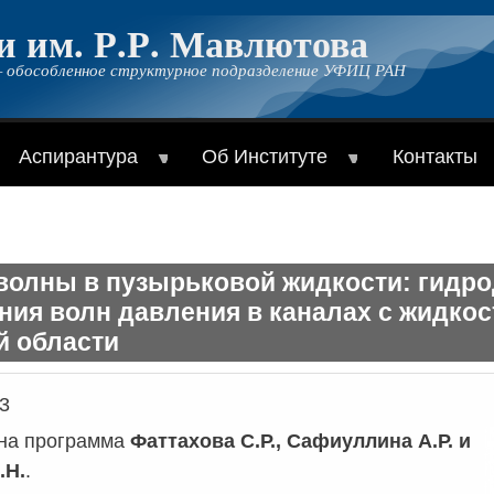
и им. Р.Р. Мавлютова
 обособленное структурное подразделение УФИЦ РАН
Аспирантура
Об Институте
Контакты
олны в пузырьковой жидкости: гидр
ия волн давления в каналах с жидкос
й области
3
на программа
Фаттахова С.Р., Сафиуллина А.Р. и
.Н.
.