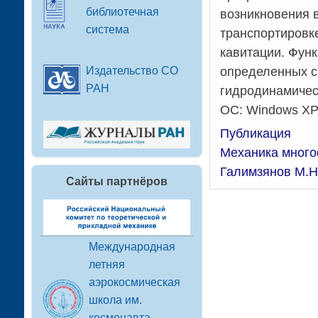
библиотечная
возникновения 
система
транспортировке
кавитации. Фун
Издательство СО
определенных св
РАН
гидродинамическ
ОС: Windows XP
Публикация
Механика много
Галимзянов М.Н
Сайты партнёров
Международная
летняя
аэрокосмическая
школа им.
космонавта-