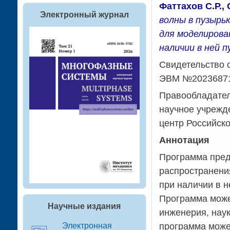
Фаттахов С.Р.,
Электронный журнал
волны в пузырь
для моделирова
наличии в ней 
Свидетельство 
ЭВМ №202368712
Правообладател
научное учрежд
центр Российск
Аннотация
Программа пред
распространени
при наличии в н
Программа может
Научные издания
инженерия, наук
Электронная
программа може