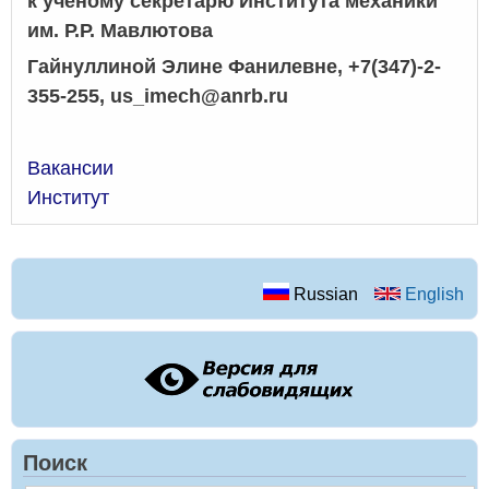
к ученому секретарю Института механики
им. Р.Р. Мавлютова
Гайнуллиной Элине Фанилевне, +7(347)-2-
355-255,
us_
imech@
anrb.
ru
Вакансии
Институт
Russian
English
Поиск