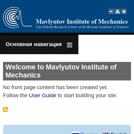
Skip
to
Mavlyutov Institute of Mechanics
main
Ufa Federal Research Centre of the Russian Academy of Sciences
content
Основная навигация
Welcome to Mavlyutov Institute of
Mechanics
No front page content has been created yet.
Follow the
User Guide
to start building your site.