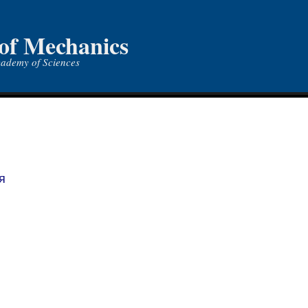
 of Mechanics
cademy of Sciences
я