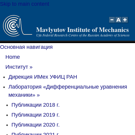
Skip to main content
Mavlyutov Institute of Mechanics
Ufa Federal Research Centre of the Russian Academy of Sciences
Основная навигация
Home
Институт
»
Дирекция ИМех УФИЦ РАН
Лаборатория «Дифференциальные уравнения
механики»
»
Публикации 2018 г.
Публикации 2019 г.
Публикации 2020 г.
Публикации 2021 г.