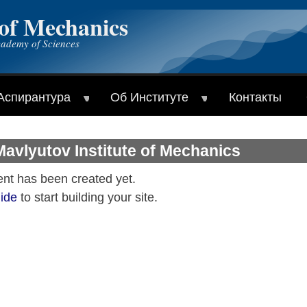
 of Mechanics
cademy of Sciences
Аспирантура
Об Институте
Контакты
avlyutov Institute of Mechanics
ent has been created yet.
ide
to start building your site.