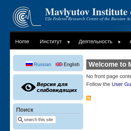
Mavlyutov Institute
Skip
to
Ufa Federal Research Centre of the Russian A
main
content
Home
Институт
Деятельность
Welcome to M
Russian
English
No front page cont
Follow the
User Gu
Поиск
Search