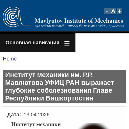
Skip
to
Mavlyutov Institute of Mechanics
main
Ufa Federal Research Centre of the Russian Academy of Sciences
content
Основная навигация
Home
Breadcrumb
Институт механики им. Р.Р.
Мавлютова УФИЦ РАН выражает
глубокие соболезнования Главе
Республики Башкортостан
Дата
13.04.2026
Институт механики