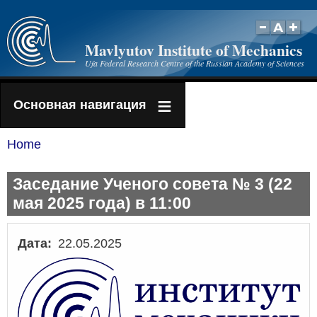
Skip
to
Mavlyutov Institute of Mechanics
main
Ufa Federal Research Centre of the Russian Academy of Sciences
content
Основная навигация
Home
Breadcrumb
Заседание Ученого совета № 3 (22
мая 2025 года) в 11:00
Дата
22.05.2025