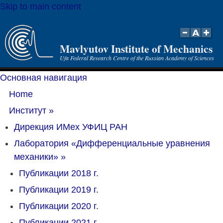
Skip to main content
Mavlyutov Institute of Mechanics
Ufa Federal Research Centre of the Russian Academy of Sciences
Основная навигация
Home
Институт
»
Дирекция ИМех УФИЦ РАН
Лаборатория «Дифференциальные уравнения
механики»
»
Публикации 2018 г.
Публикации 2019 г.
Публикации 2020 г.
Публикации 2021 г.