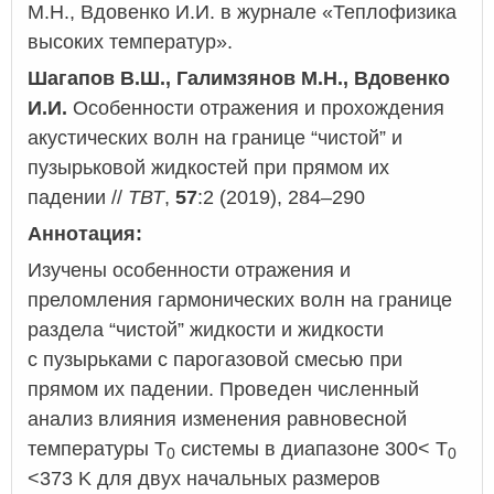
М.Н., Вдовенко И.И. в журнале «Теплофизика
высоких температур».
Шагапов В.Ш., Галимзянов М.Н., Вдовенко
И.И.
Особенности отражения и прохождения
акустических волн на границе “чистой” и
пузырьковой жидкостей при прямом их
падении //
ТВТ
,
57
:2 (2019), 284–290
Аннотация:
Изучены особенности отражения и
преломления гармонических волн на границе
раздела “чистой” жидкости и жидкости
с пузырьками с парогазовой смесью при
прямом их падении. Проведен численный
анализ влияния изменения равновесной
температуры Т
системы в диапазоне 300< T
0
0
<373 K для двух начальных размеров