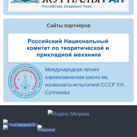
Сайты партнёров
Международная летняя
аэрокосмическая школа им.
космонавта-испытателя СССР У.Н.
Султанова