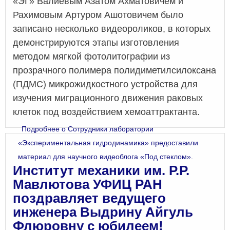
«ЭГ»
Валиевым Азатом Ахматовичем и
Рахимовым Артуром Ашотовичем
было
записано несколько видеороликов, в которых
демонстрируются этапы изготовления
методом мягкой фотолитографии из
прозрачного полимера полидиметилсилоксана
(ПДМС) микрожидкостного устройства для
изучения миграционного движения раковых
клеток под воздействием хемоаттрактанта.
Подробнее
о Сотрудники лаборатории
«Экспериментальная гидродинамика» предоставили
материал для научного видеоблога «Под стеклом».
Институт механики им. Р.Р.
Мавлютова УФИЦ РАН
поздравляет ведущего
инженера Выдрину Айгуль
Флюровну с юбилеем!