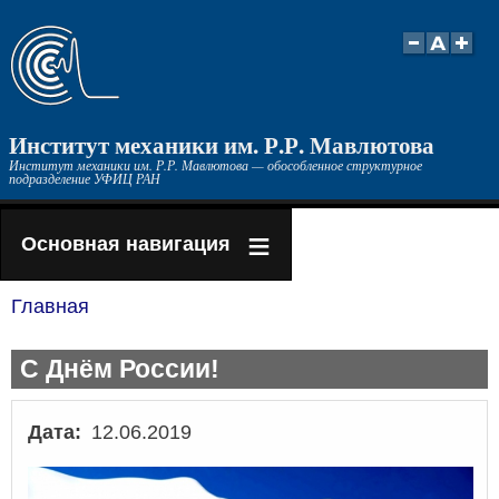
Перейти
к
основному
содержанию
Институт механики им. Р.Р. Мавлютова
Институт механики им. Р.Р. Мавлютова — обособленное структурное
подразделение УФИЦ РАН
Основная навигация
Главная
Строка
навигации
С Днём России!
Дата
12.06.2019