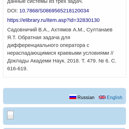
данные системы из трёх задач.
DOI:
10.7868/S0869565218120034
https://elibrary.ru/item.asp?id=32830130
Садовничий В.А., Ахтямов А.М., Султанаев
Я.Т. Обратная задача для
дифференциального оператора с
нераспадающимися краевыми условиями //
Доклады Академи Наук. 2018. Т. 479. № 6. С.
616-619.
Russian
English