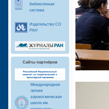
библиотечная
система
Издательство СО
РАН
Сайты партнёров
Международная
летняя
аэрокосмическая
школа им.
космонавта-