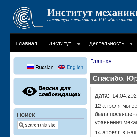
Институт механик
Перейти
к
Институт механики им. Р.Р. Мавлютова —
основному
содержанию
Главная
Институт
Деятельность
Главная
Строка
Russian
English
навигации
Спасибо, Юр
Дата
14.04.202
12 апреля мы вс
была посвящена
Поиск
уравнения меха
Поиск
14 апреля в Ба