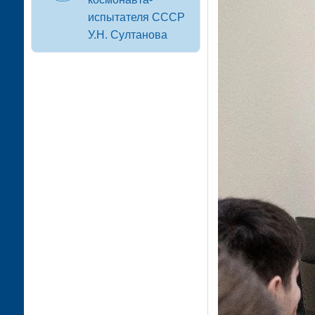
испытателя СССР
У.Н. Султанова