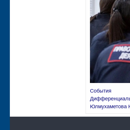
События
Дифференциаль
Юлмухаметова 