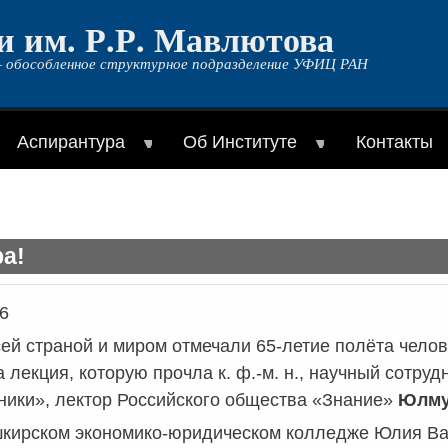
и им. Р.Р. Мавлютова
 обособленное структурное подразделение УФИЦ РАН
Аспирантура
Об Институте
Контакты
а!
6
ей страной и миром отмечали 65-летие полёта челов
 лекция, которую прочла к. ф.-м. н., научный сотр
ники», лектор Российского общества «Знание»
Юлму
шкирском экономико-юридическом колледже Юлия Ва