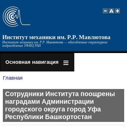
Перейти
к
основному
содержанию
Институт механики им. Р.Р. Мавлютова
Институт механики им. Р.Р. Мавлютова — обособленное структурное
подразделение УФИЦ РАН
Основная навигация
Главная
Строка
навигации
Сотрудники Института поощрены
наградами Администрации
городского округа город Уфа
Республики Башкортостан