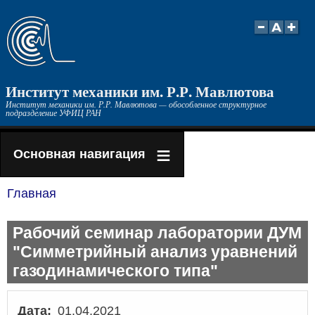
Перейти
к
основному
содержанию
Институт механики им. Р.Р. Мавлютова
Институт механики им. Р.Р. Мавлютова — обособленное структурное
подразделение УФИЦ РАН
Основная навигация
Главная
Строка
навигации
Рабочий семинар лаборатории ДУМ
"Симметрийный анализ уравнений
газодинамического типа"
Дата
01.04.2021