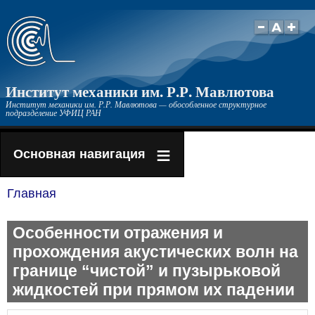
Перейти
к
основному
содержанию
Институт механики им. Р.Р. Мавлютова
Институт механики им. Р.Р. Мавлютова — обособленное структурное
подразделение УФИЦ РАН
Основная навигация
Главная
Строка
навигации
Особенности отражения и
прохождения акустических волн на
границе “чистой” и пузырьковой
жидкостей при прямом их падении