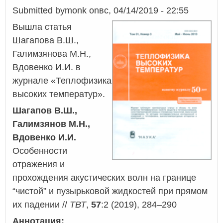
Submitted by
monk
on
вс, 04/14/2019 - 22:55
Вышла статья
Шагапова В.Ш.,
Галимзянова М.Н.,
Вдовенко И.И. в
журнале «Теплофизика
высоких температур».
Шагапов В.Ш.,
Галимзянов М.Н.,
Вдовенко И.И.
Особенности
отражения и
прохождения акустических волн на границе
“чистой” и пузырьковой жидкостей при прямом
их падении //
ТВТ
,
57
:2 (2019), 284–290
Аннотация: