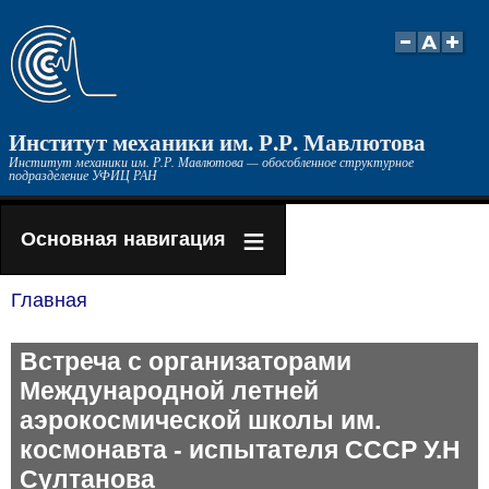
Перейти
к
основному
содержанию
Институт механики им. Р.Р. Мавлютова
Институт механики им. Р.Р. Мавлютова — обособленное структурное
подразделение УФИЦ РАН
Основная навигация
Главная
Строка
навигации
Встреча с организаторами
Международной летней
аэрокосмической школы им.
космонавта - испытателя СССР У.Н
Султанова