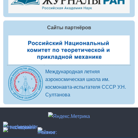
Сайты партнёров
Международная летняя
аэрокосмическая школа им.
космонавта-испытателя СССР У.Н.
Султанова