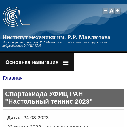
Перейти
к
основному
содержанию
Институт механики им. Р.Р. Мавлютова
Институт механики им. Р.Р. Мавлютова — обособленное структурное
подразделение УФИЦ РАН
Основная навигация
Главная
Строка
навигации
Спартакиада УФИЦ РАН
"Настольный теннис 2023"
Дата
24.03.2023
23 марта 2023 г. прошел турнир по