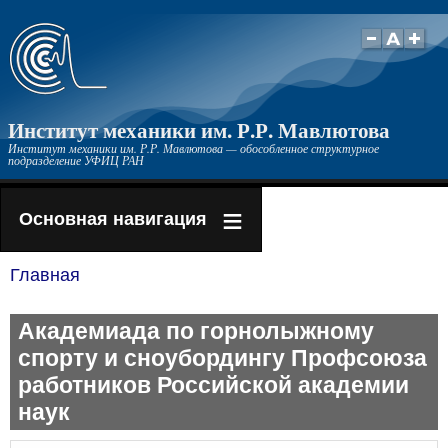
Перейти
к
основному
содержанию
Институт механики им. Р.Р. Мавлютова
Институт механики им. Р.Р. Мавлютова — обособленное структурное
подразделение УФИЦ РАН
Основная навигация
Главная
Строка
навигации
Академиада по горнолыжному
спорту и сноубордингу Профсоюза
работников Российской академии
наук