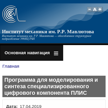
Перейти
к
основному
содержанию
Институт механики им. Р.Р. Мавлютова
Институт механики им. Р.Р. Мавлютова — обособленное структурное
подразделение УФИЦ РАН
Основная навигация
Главная
Строка
навигации
Программа для моделирования и
синтеза специализированного
цифрового компонента ПЛИС
Дата
17.04.2019