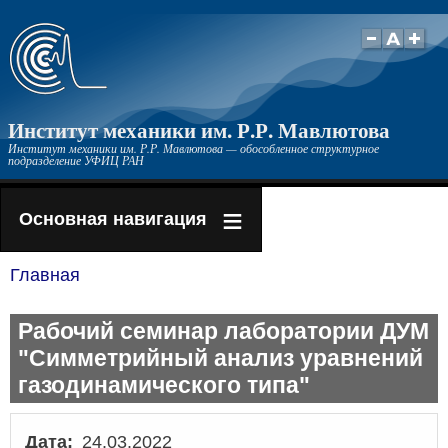
Перейти
к
основному
содержанию
Институт механики им. Р.Р. Мавлютова
Институт механики им. Р.Р. Мавлютова — обособленное структурное
подразделение УФИЦ РАН
Основная навигация
Главная
Строка
навигации
Рабочий семинар лаборатории ДУМ
"Симметрийный анализ уравнений
газодинамического типа"
Дата
24.03.2022